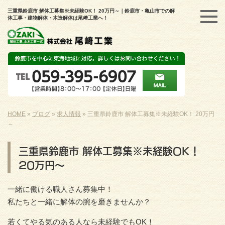
三重県鈴鹿市 解体工募集※未経験OK！ 20万円～｜鈴鹿市・亀山市での解
体工事・建物解体・木造解体は尾﨑工業へ！
HOME
»
ブログ
»
求人情報
»
三重県鈴鹿市 解体工募集※未経験OK！ 20万円
～
三重県鈴鹿市 解体工募集※未経験OK！
20万円～
一緒に働ける職人さん募集中！
私たちと一緒に解体の腕を磨きませんか？
若くてやる気のある人なら未経験でもOK！