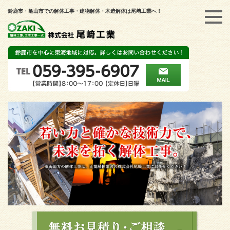
鈴鹿市・亀山市での解体工事・建物解体・木造解体は尾﨑工業へ！