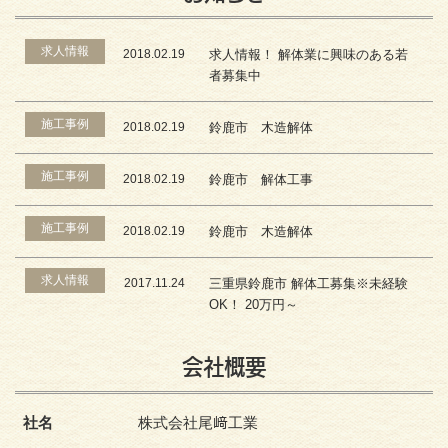
求人情報
2018.02.19
求人情報！ 解体業に興味のある若
者募集中
施工事例
2018.02.19
鈴鹿市 木造解体
施工事例
2018.02.19
鈴鹿市 解体工事
施工事例
2018.02.19
鈴鹿市 木造解体
求人情報
2017.11.24
三重県鈴鹿市 解体工募集※未経験
OK！ 20万円～
会社概要
社名
株式会社尾﨑工業